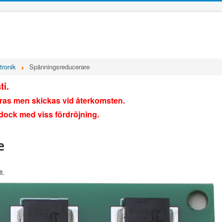
tronik
Spänningsreducerare
ti.
öras men skickas vid återkomsten.
 dock med viss fördröjning.
e
t.