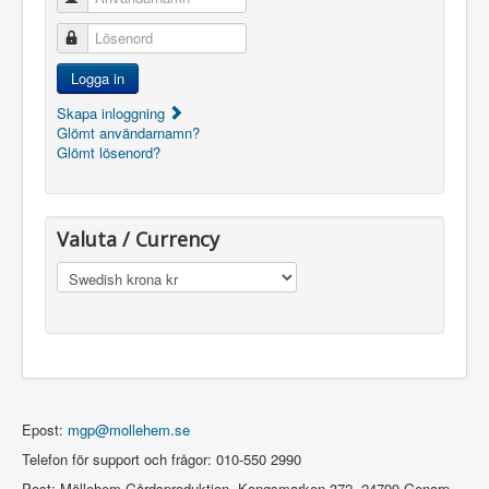
Lösenord
Logga in
Skapa inloggning
Glömt användarnamn?
Glömt lösenord?
Valuta / Currency
Epost:
mgp@mollehem.se
Telefon för support och frågor: 010-550 2990
Post: Möllehem Gårdsproduktion, Kongsmarken 372, 24799 Genarp