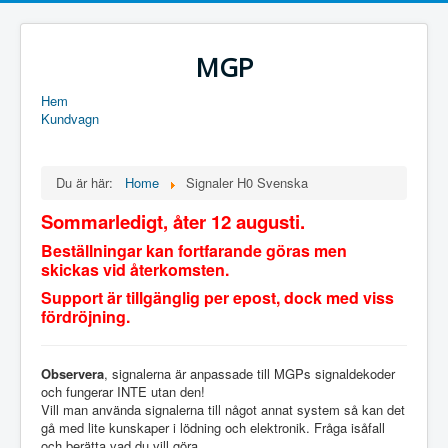
MGP
Hem
Kundvagn
Du är här:
Home
Signaler H0 Svenska
Sommarledigt, åter 12 augusti.
Beställningar kan fortfarande göras men
skickas vid återkomsten.
Support är tillgänglig per epost, dock med viss
fördröjning.
Observera
, signalerna är anpassade till MGPs signaldekoder
och fungerar INTE utan den!
Vill man använda signalerna till något annat system så kan det
gå med lite kunskaper i lödning och elektronik. Fråga isåfall
och berätta vad du vill göra.