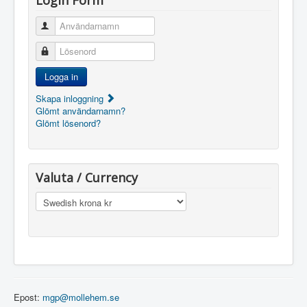
Login Form
Användarnamn
Lösenord
Logga in
Skapa inloggning
Glömt användarnamn?
Glömt lösenord?
Valuta / Currency
Epost:
mgp@mollehem.se